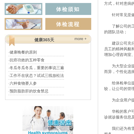
方式，针对患病
针对常见亚健康
了解公司的工作
的团队活动；
more +
健康365天
建议公司充分利
员工的精神风貌
·健康晚餐的原则
增加心理咨询室
·抗癌功效的五种零食
为大型企业提供
·冬瓜冬瓜冬瓜，重要的事说三遍
而异，个性化选
·工作不在状态？试试三线放松法
给体检单位提供
·六种食物赛人参
较，让公司的管
·预防脂肪肝的饮食禁忌
为企业用户提供
华检的客户可享
诊就诊服务信息
我们还为有需要